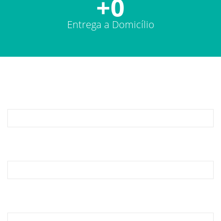
+
0
Entrega a Domicílio
Fale Conosco
Seu Nome *
Seu Email *
Assunto