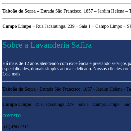
Taboão da Serra –
Estrada São Francisco, 1857 – Jardim Helena – 
Campo Limpo –
Rua Jacaratinga, 239 – Sala 1 – Campo Limpo – S
Sobre a Lavanderia Safira
Há mais de 12 anos atendendo com excelência e prestando serviços pa
especialidades, domais simples ao mais delicado. Nossos clientes con
Leia mais
Taboão da Serra -
Estrada São Francisco, 1857 - Jardim Helena - T
Campo Limpo -
Rua Jacaratinga, 239 - Sala 1 - Campo Limpo - São
CONTATO
(11) 4701-0519