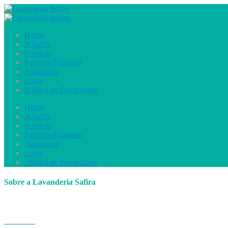
Home
A Safira
Serviços
Para sua Empresa
Assinatura
Lojas
Política de Privacidade
Home
A Safira
Serviços
Para sua Empresa
Assinatura
Lojas
Política de Privacidade
Sobre a Lavanderia Safira
Há mais de 12 anos atendendo com excelência e prestando serviços pa
especialidades, domais simples ao mais delicado. Nossos clientes co
Leia mais