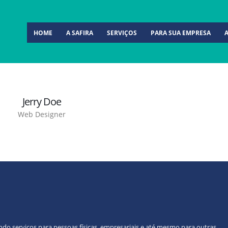
HOME
A SAFIRA
SERVIÇOS
PARA SUA EMPRESA
Jerry Doe
Web Designer
do serviços para pessoas físicas, empresariais e até mesmo para outras