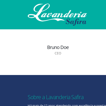
Bruno Doe
CEO
Sobre a Lavanderia Safira
Há mais de 12 anos atendendo com excelência e prestan