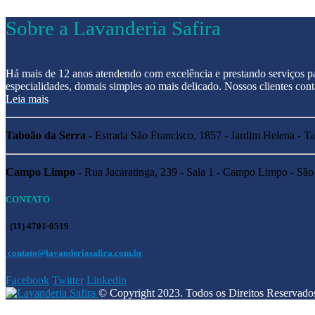
Sobre a Lavanderia Safira
Há mais de 12 anos atendendo com excelência e prestando serviços pa
especialidades, domais simples ao mais delicado. Nossos clientes con
Leia mais
Taboão da Serra -
Estrada São Francisco, 1857 - Jardim Helena - T
Campo Limpo -
Rua Jacaratinga, 239 - Sala 1 - Campo Limpo - São
CONTATO
(11) 4701-0519
contato@lavanderiasafira.com.br
Facebook
Twitter
Linkedin
© Copyright 2023. Todos os Direitos Reservado