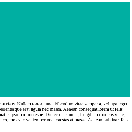
ae at risus. Nullam tortor nunc, bibendum vitae semper a, volutpat eget
 pellentesque erat ligula nec massa. Aenean consequat lorem ut felis
ttis ipsum id molestie. Donec risus nulla, fringilla a rhoncus vitae,
 leo, molestie vel tempor nec, egestas at massa. Aenean pulvinar, felis