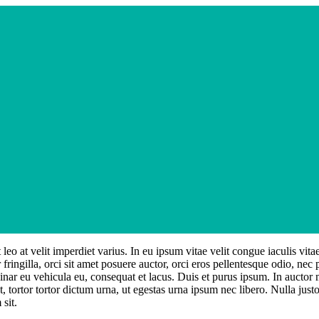
leo at velit imperdiet varius. In eu ipsum vitae velit congue iaculis vit
 fringilla, orci sit amet posuere auctor, orci eros pellentesque odio, nec
nar eu vehicula eu, consequat et lacus. Duis et purus ipsum. In auctor ma
tortor tortor dictum urna, ut egestas urna ipsum nec libero. Nulla justo
 sit.