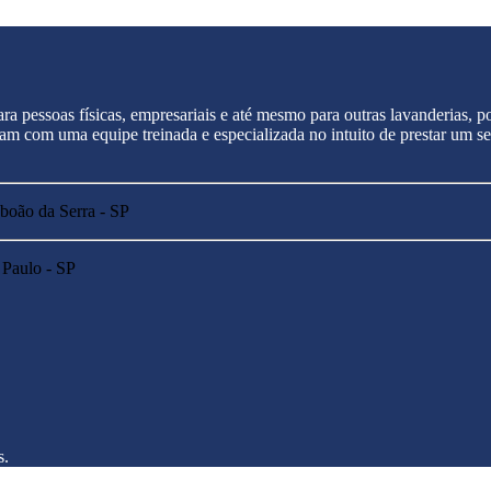
ra pessoas físicas, empresariais e até mesmo para outras lavanderias,
tam com uma equipe treinada e especializada no intuito de prestar um s
aboão da Serra - SP
 Paulo - SP
s.