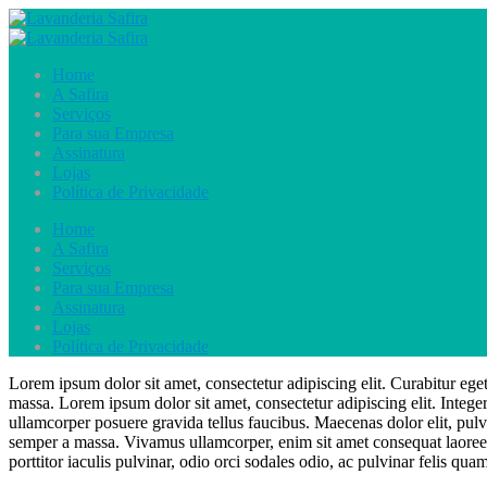
Home
A Safira
Serviços
Para sua Empresa
Assinatura
Lojas
Política de Privacidade
Home
A Safira
Serviços
Para sua Empresa
Assinatura
Lojas
Política de Privacidade
Lorem ipsum dolor sit amet, consectetur adipiscing elit. Curabitur eget 
massa. Lorem ipsum dolor sit amet, consectetur adipiscing elit. Integer
ullamcorper posuere gravida tellus faucibus. Maecenas dolor elit, pulvi
semper a massa. Vivamus ullamcorper, enim sit amet consequat laoreet, 
porttitor iaculis pulvinar, odio orci sodales odio, ac pulvinar felis quam